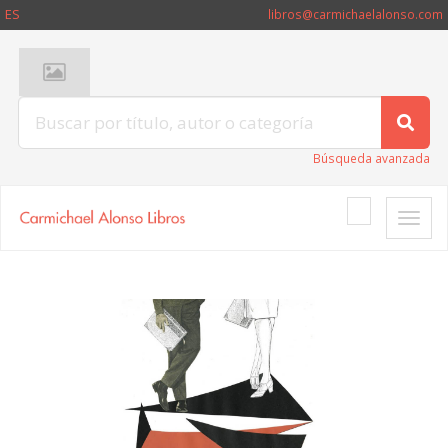
ES
libros@carmichaelalonso.com
Búsqueda avanzada
Toggle
naviga