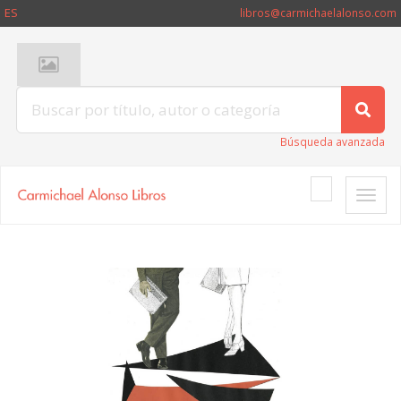
ES
libros@carmichaelalonso.com
Búsqueda avanzada
Toggle
naviga