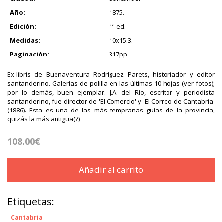
Año:
1875.
Edición:
1ª ed.
Medidas:
10x15.3.
Paginación:
317pp.
Ex-libris de Buenaventura Rodríguez Parets, historiador y editor
santanderino. Galerías de polilla en las últimas 10 hojas (ver fotos);
por lo demás, buen ejemplar. J.A. del Río, escritor y periodista
santanderino, fue director de 'El Comercio' y 'El Correo de Cantabria'
(1886). Esta es una de las más tempranas guías de la provincia,
quizás la más antigua(?)
108.00€
Añadir al carrito
Etiquetas:
Cantabria