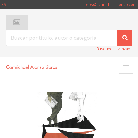
ES
libros@carmichaelalonso.com
Búsqueda avanzada
Toggle
naviga