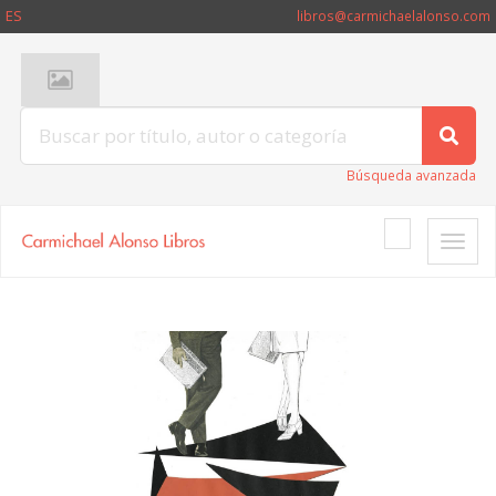
ES
libros@carmichaelalonso.com
Búsqueda avanzada
Toggle
naviga