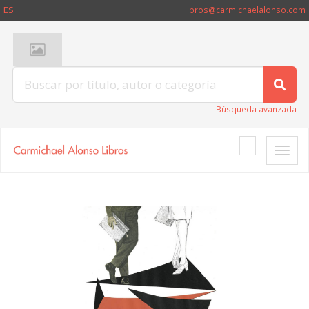
ES
libros@carmichaelalonso.com
Búsqueda avanzada
Toggle
naviga