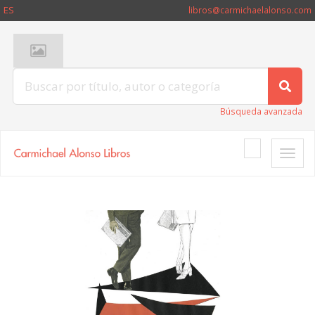
ES
libros@carmichaelalonso.com
Búsqueda avanzada
Toggle
naviga