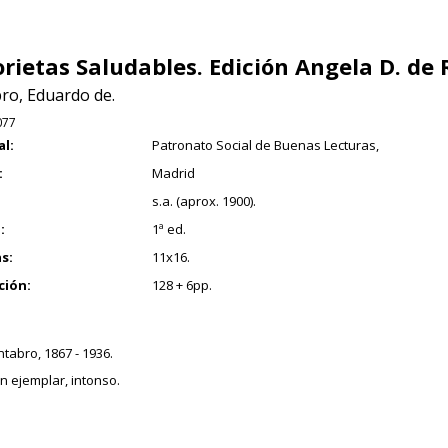
orietas Saludables. Edición Angela D. de 
ro, Eduardo de.
077
al:
Patronato Social de Buenas Lecturas,
:
Madrid
s.a. (aprox. 1900).
:
1ª ed.
s:
11x16.
ción:
128 + 6pp.
tabro, 1867 - 1936.
 ejemplar, intonso.