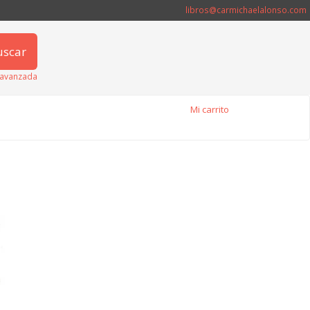
libros@carmichaelalonso.com
uscar
avanzada
Mi carrito