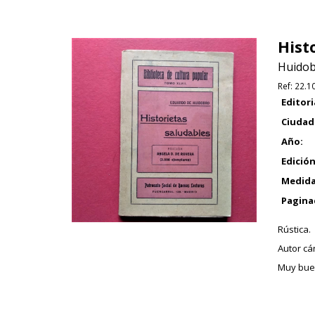
Hist
Huidob
Ref:
22.1
Editori
Ciudad
Año:
Edición
Medida
Pagina
Rústica.
Autor cán
Muy buen