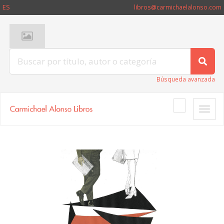
ES
libros@carmichaelalonso.com
Búsqueda avanzada
Toggle
naviga