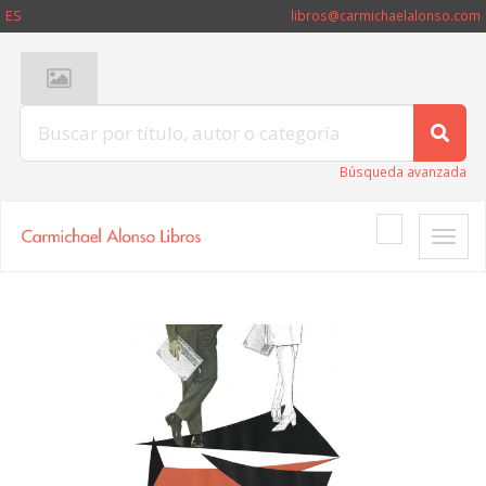
ES
libros@carmichaelalonso.com
Búsqueda avanzada
Toggle
naviga