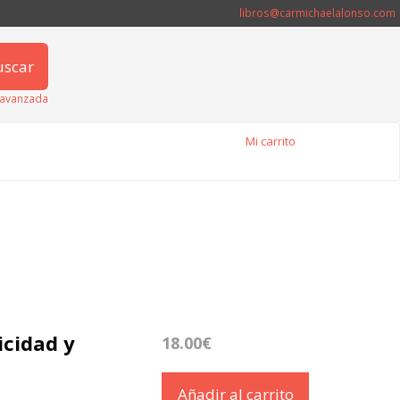
libros@carmichaelalonso.com
uscar
avanzada
Mi carrito
icidad y
18.00€
Añadir al carrito