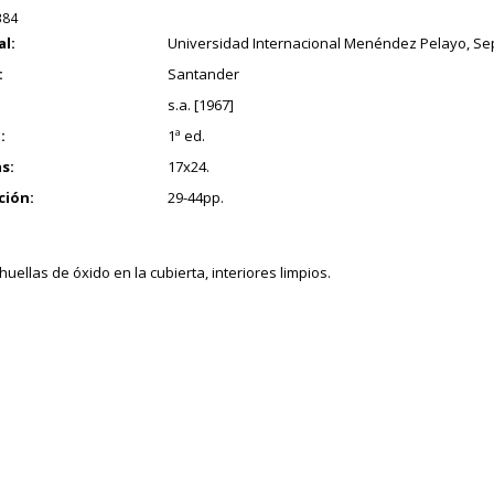
384
al:
Universidad Internacional Menéndez Pelayo, Se
:
Santander
s.a. [1967]
:
1ª ed.
s:
17x24.
ción:
29-44pp.
uellas de óxido en la cubierta, interiores limpios.