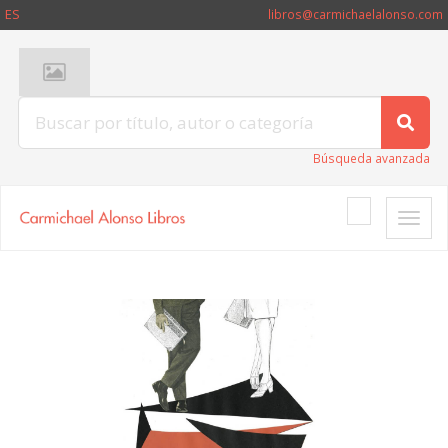
ES
libros@carmichaelalonso.com
Búsqueda avanzada
Toggle
naviga