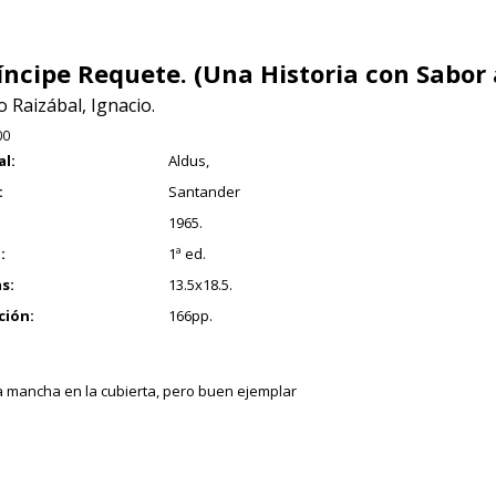
ríncipe Requete. (Una Historia con Sabor
 Raizábal, Ignacio.
00
al:
Aldus,
:
Santander
1965.
:
1ª ed.
s:
13.5x18.5.
ción:
166pp.
mancha en la cubierta, pero buen ejemplar