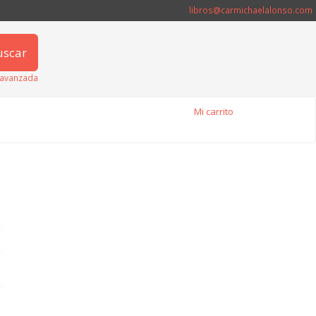
libros@carmichaelalonso.com
uscar
avanzada
Mi carrito