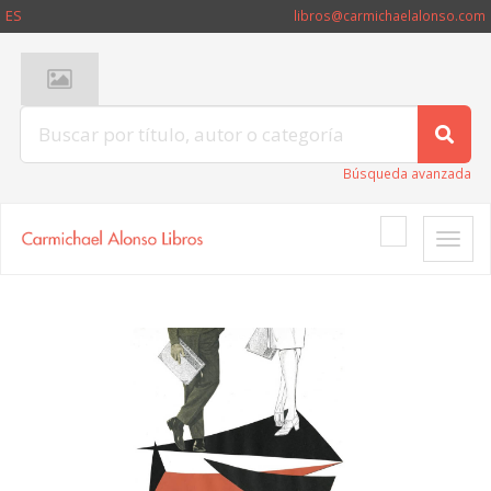
ES
libros@carmichaelalonso.com
Búsqueda avanzada
Toggle
naviga