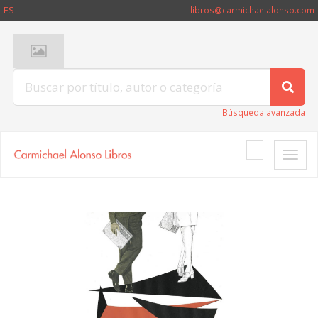
ES
libros@carmichaelalonso.com
Búsqueda avanzada
Toggle
naviga