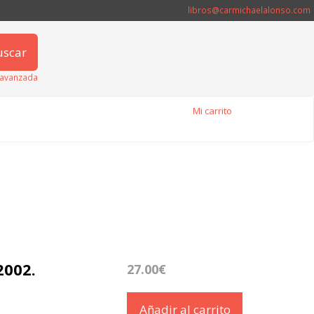
libros@carmichaelalonso.com
uscar
avanzada
Mi carrito
2002.
27.00€
Añadir al carrito