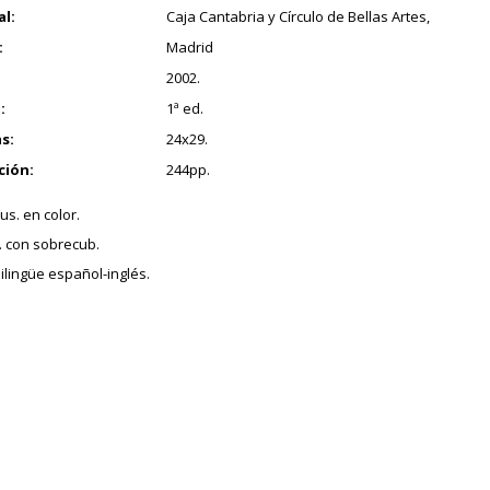
al:
Caja Cantabria y Círculo de Bellas Artes,
:
Madrid
2002.
:
1ª ed.
s:
24x29.
ción:
244pp.
lus. en color.
t. con sobrecub.
ilingüe español-inglés.