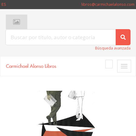
ES
libros@carmichaelalonso.com
Búsqueda avanzada
Toggle
naviga