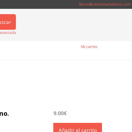
libros@carmichaelalonso.com
uscar
avanzada
Mi carrito
no.
9.00€
Añadir al carrito