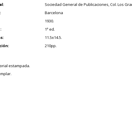
al:
Sociedad General de Publicaciones, Col. Los Gr
:
Barcelona
1930.
:
1ª ed.
s:
11.5x14.5.
ción:
210pp.
.
torial estampada.
mplar.