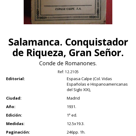
Salamanca. Conquistador
de Riqueza, Gran Señor.
Conde de Romanones.
Ref:
12.2105
Editorial:
Espasa Calpe (Col. Vidas
Españolas e Hispanoamericanas
del Siglo XIX),
Ciudad:
Madrid
Año:
1931.
Edición:
1ª ed.
Medidas:
12.5x19.3.
Paginación:
246pp. 1h.