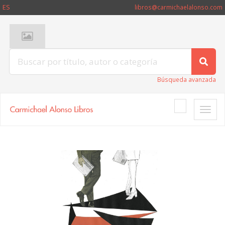
ES
libros@carmichaelalonso.com
Búsqueda avanzada
Toggle
naviga