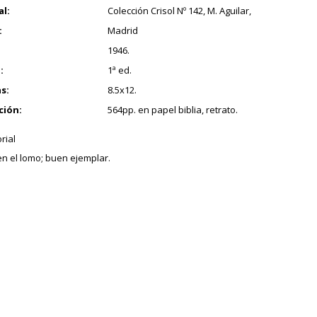
al:
Colección Crisol Nº 142, M. Aguilar,
:
Madrid
1946.
:
1ª ed.
s:
8.5x12.
ción:
564pp. en papel biblia, retrato.
orial
en el lomo; buen ejemplar.