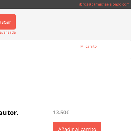
libros@carmichaelalonso.com
uscar
avanzada
Mi carrito
autor.
13.50€
Añadir al carrito