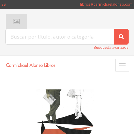
ES
libros@carmichaelalonso.com
Búsqueda avanzada
Toggle
naviga