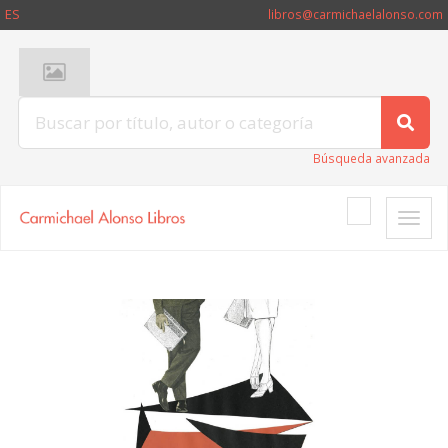
ES
libros@carmichaelalonso.com
Búsqueda avanzada
Toggle
naviga