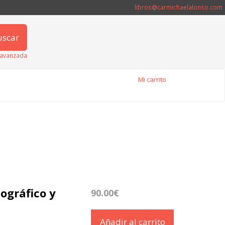
libros@carmichaelalonso.com
uscar
avanzada
Mi carrito
ográfico y
90.00€
Añadir al carrito