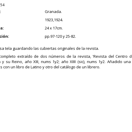
.54
:
Granada.
1923,1924.
s:
24 x 17cm.
ción:
pp.97-120 y 25-82.
a tela guardando las cubiertas originales de la revista.
ompleto extraído de dos números de la revista, 'Revista del Centro d
y su Reino, año XIII, nums 1y2; año XIIII (sic), nums 1y2. Añadido un
 con un libro de Latino y otro del catálogo de un librero.