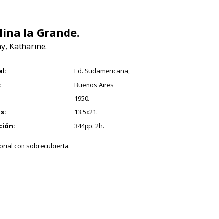
lina la Grande.
y, Katharine.
3
al:
Ed. Sudamericana,
:
Buenos Aires
1950.
s:
13.5x21.
ción:
344pp. 2h.
orial con sobrecubierta.