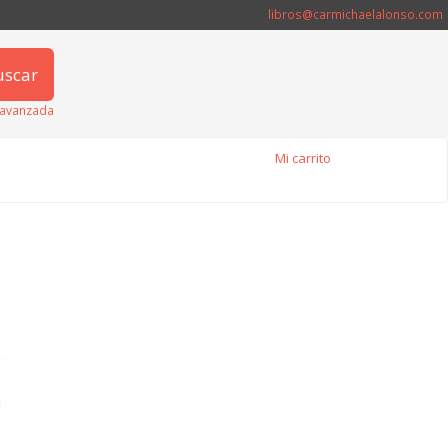
libros@carmichaelalonso.com
uscar
avanzada
Mi carrito