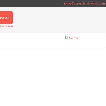
libros@carmichaelalonso.com
uscar
avanzada
Mi carrito