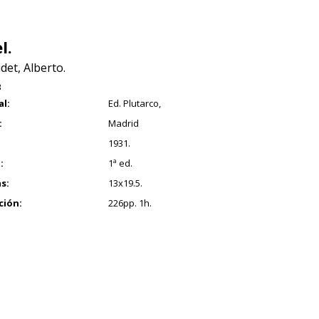
l.
et, Alberto.
3
al:
Ed. Plutarco,
:
Madrid
1931.
:
1ª ed.
s:
13x19.5.
ción:
226pp. 1h.