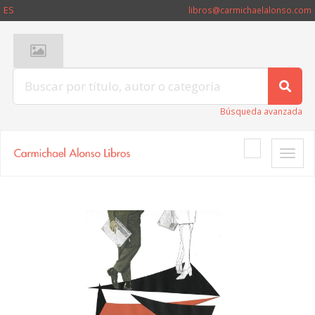
ES
libros@carmichaelalonso.com
Búsqueda avanzada
Toggle
naviga