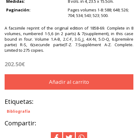
Medidas:
8 vols. in 4, 23.5 x 15.5cm.
Paginación:
Pages volumes 1-8: 588; 648; 526;
704; 534; 543; 523; 500.
A facsimile reprint of the original edition of 1858-69. Complete in 8
volumes, numbered 1-5,6 (in 2 parts) & 7(supplement), in this case
bound in four. Volume 1.A-B, 2.C-F, 3.G_J, 4.K-N, 5.O-Q, 6.(première
partie) R-S, 6(secunde partie)T-Z. 7.Supplément A-Z. Complete.
Limited to 275 copies.
202.50€
Añadir al carrito
Etiquetas:
Bibliografía
Compartir: