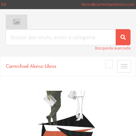
ES
libros@carmichaelalonso.com
Búsqueda avanzada
Toggle
naviga