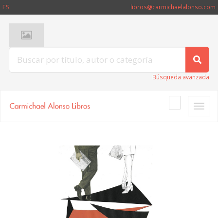
ES
libros@carmichaelalonso.com
Búsqueda avanzada
Toggle
naviga