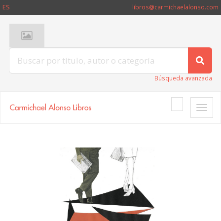
ES
libros@carmichaelalonso.com
Búsqueda avanzada
Toggle
naviga