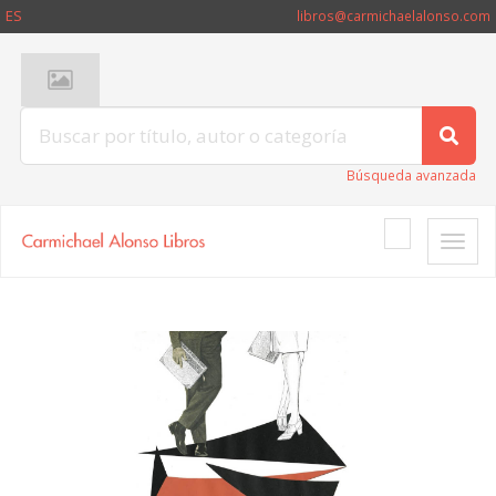
ES
libros@carmichaelalonso.com
Búsqueda avanzada
Toggle
naviga