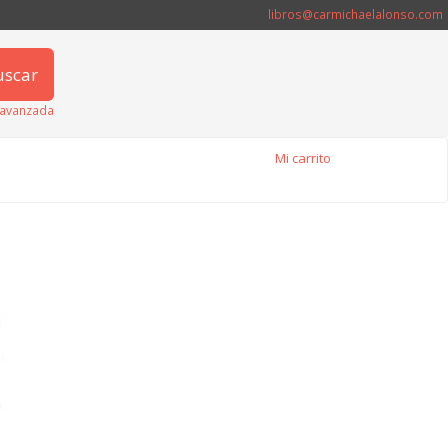
libros@carmichaelalonso.com
uscar
avanzada
Mi carrito