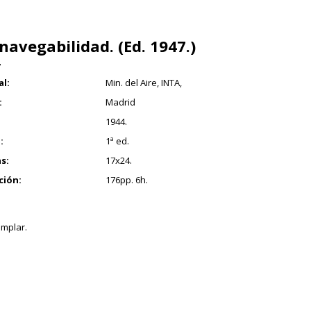
navegabilidad. (Ed. 1947.)
7
al:
Min. del Aire, INTA,
:
Madrid
1944.
:
1ª ed.
s:
17x24.
ción:
176pp. 6h.
mplar.