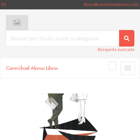
ES
libros@carmichaelalonso.com
Búsqueda avanzada
Toggle
naviga