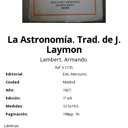
La Astronomía. Trad. de J.
Laymon
Lambert, Armando.
Ref:
5.1735
Editorial:
Eds. Mercurio,
Ciudad:
Madrid
Año:
1927.
Edición:
1ª ed.
Medidas:
12.5x19.5.
Paginación:
198pp. 1h.
Láminas.