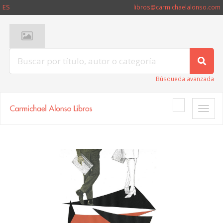
ES
libros@carmichaelalonso.com
Búsqueda avanzada
Toggle
naviga