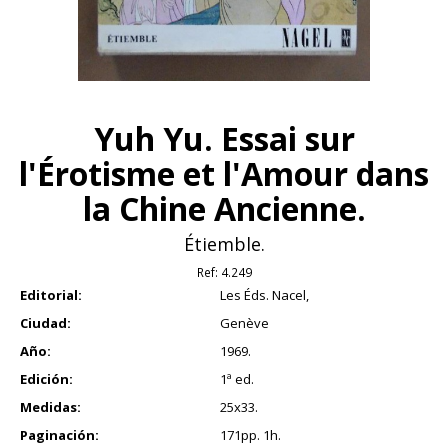
Yuh Yu. Essai sur
l'Érotisme et l'Amour dans
la Chine Ancienne.
Étiemble.
Ref:
4.249
Editorial:
Les Éds. Nacel,
Ciudad:
Genève
Año:
1969.
Edición:
1ª ed.
Medidas:
25x33.
Paginación:
171pp. 1h.