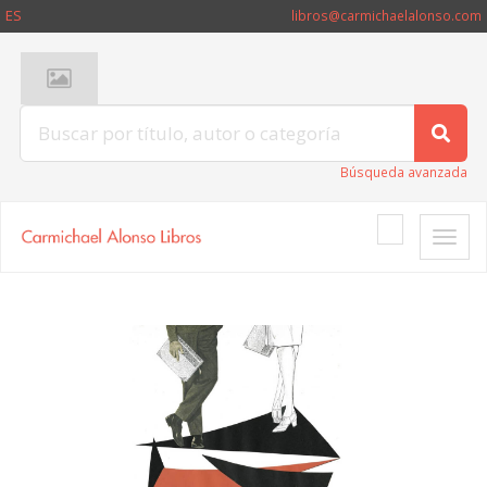
ES
libros@carmichaelalonso.com
Búsqueda avanzada
Toggle
naviga