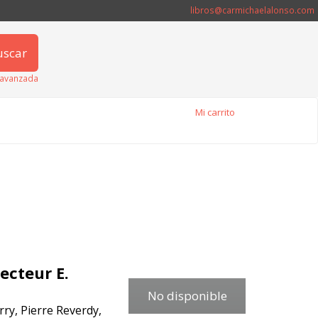
libros@carmichaelalonso.com
uscar
avanzada
Mi carrito
ecteur E.
No disponible
rry, Pierre Reverdy,