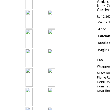
Ambroi
Klee, C
Cartier
Ref:
2.26
Ciudad
Año:
Edición
Medida
Pagina
illus.
Wrappers
Miscella
Pierre R
Henri Ma
illuminat
Near fin