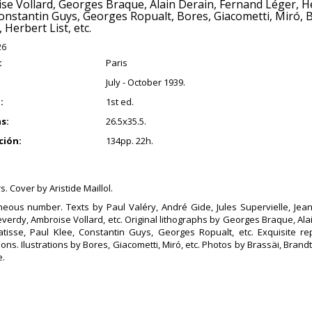
se Vollard, Georges Braque, Alain Derain, Fernand Léger, He
onstantin Guys, Georges Ropualt, Bores, Giacometti, Miró, B
, Herbert List, etc.
26
:
Paris
July - October 1939.
:
1st ed.
s:
26.5x35.5.
ción:
134pp. 22h.
. Cover by Aristide Maillol.
neous number. Texts by Paul Valéry, André Gide, Jules Supervielle, Jean-
everdy, Ambroise Vollard, etc. Original lithographs by Georges Braque, Ala
tisse, Paul Klee, Constantin Guys, Georges Ropualt, etc. Exquisite r
ions. Ilustrations by Bores, Giacometti, Miró, etc. Photos by Brassäi, Brandt, 
e.