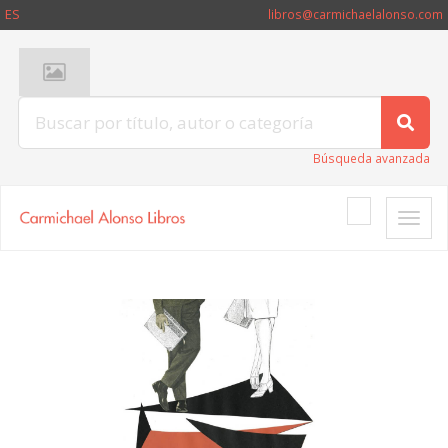
ES
libros@carmichaelalonso.com
Búsqueda avanzada
Toggle
naviga