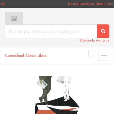
ES
libros@carmichaelalonso.com
Búsqueda avanzada
Toggle
naviga