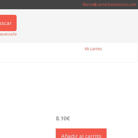
libros@carmichaelalonso.com
uscar
avanzada
Mi carrito
8.10€
Añadir al carrito