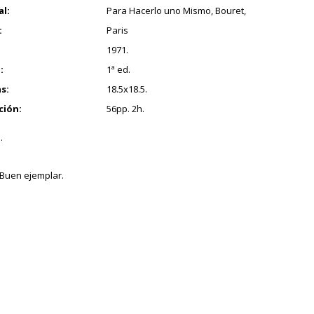
al:
Para Hacerlo uno Mismo, Bouret,
:
Paris
1971.
:
1ª ed.
s:
18.5x18.5.
ción:
56pp. 2h.
.
Buen ejemplar.