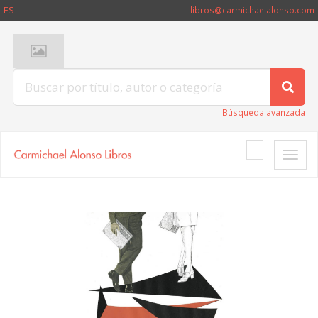
ES
libros@carmichaelalonso.com
Búsqueda avanzada
Toggle
naviga