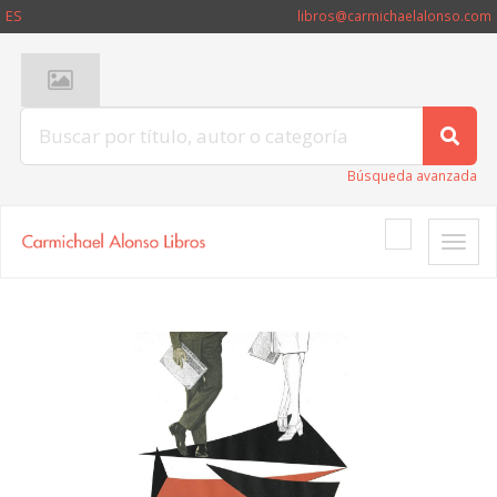
ES
libros@carmichaelalonso.com
Búsqueda avanzada
Toggle
naviga