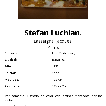
Stefan Luchian.
Lassaigne, Jacques.
Ref:
4.1082
Editorial:
Éds. Medidiane,
Ciudad:
Bucarest
Año:
1972.
Edición:
1ª ed.
Medidas:
19.5x24.
Paginación:
115pp. 2h.
Profusamente ilustrado en color con láminas montadas por las
puntas.