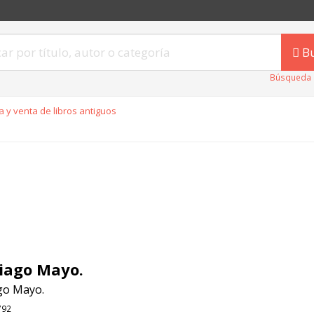
B
Búsqueda 
 y venta de libros antiguos
iago Mayo.
go Mayo.
792