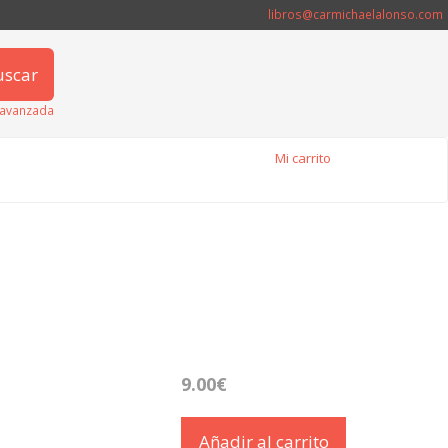
libros@carmichaelalonso.com
uscar
avanzada
Mi carrito
9.00€
Añadir al carrito