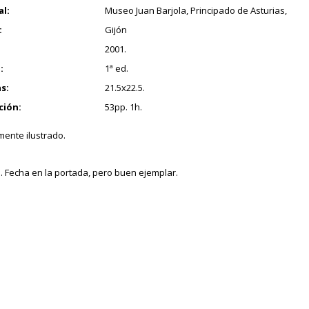
al:
Museo Juan Barjola, Principado de Asturias,
:
Gijón
2001.
:
1ª ed.
s:
21.5x22.5.
ción:
53pp. 1h.
ente ilustrado.
. Fecha en la portada, pero buen ejemplar.