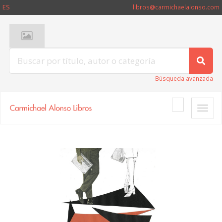
ES
libros@carmichaelalonso.com
Búsqueda avanzada
Toggle
naviga