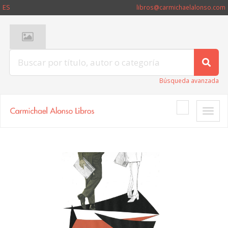
ES
libros@carmichaelalonso.com
Búsqueda avanzada
Toggle
naviga