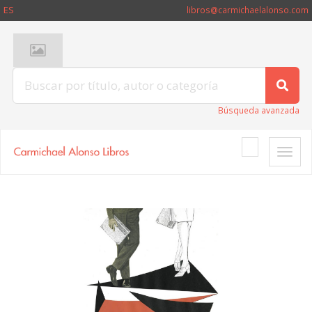
ES
libros@carmichaelalonso.com
Búsqueda avanzada
Toggle
naviga