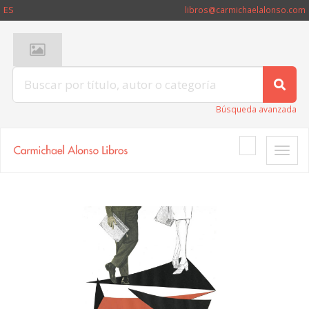
ES
libros@carmichaelalonso.com
Búsqueda avanzada
Toggle
naviga