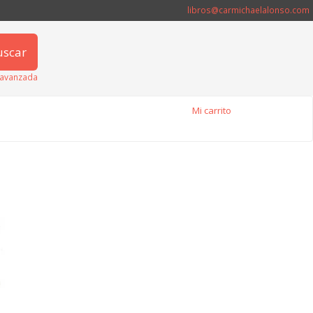
libros@carmichaelalonso.com
uscar
avanzada
Mi carrito