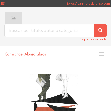
ES
libros@carmichaelalonso.com
Búsqueda avanzada
Toggle
naviga