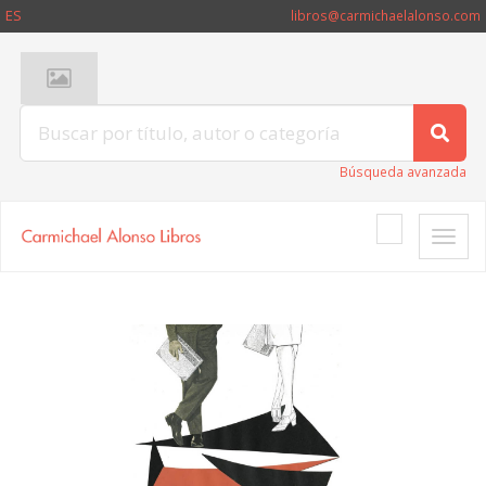
ES
libros@carmichaelalonso.com
Búsqueda avanzada
Toggle
naviga