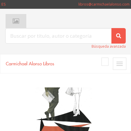
ES
libros@carmichaelalonso.com
Búsqueda avanzada
Toggle
naviga