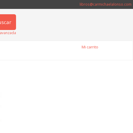
libros@carmichaelalonso.com
uscar
avanzada
Mi carrito