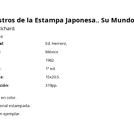
tros de la Estampa Japonesa.. Su Mundo
ichard.
56
al:
Ed. Herrero,
:
México
1962.
:
1ª ed.
s:
15x20.5.
ción:
319pp.
 en color.
torial estampada.
n ejemplar.