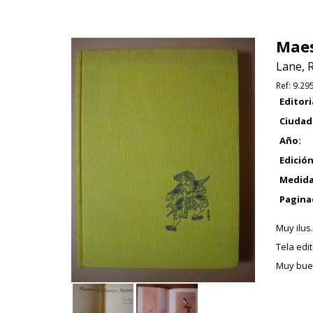
Maes
Lane, R
Ref:
9.29
Editori
Ciudad
Año:
Edición
Medida
Pagina
Muy ilus.
Tela edi
Muy bue