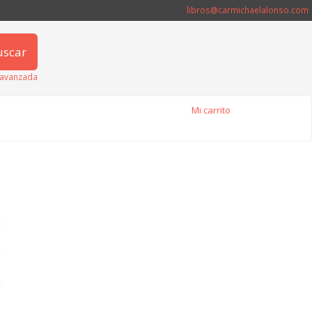
libros@carmichaelalonso.com
uscar
avanzada
Mi carrito