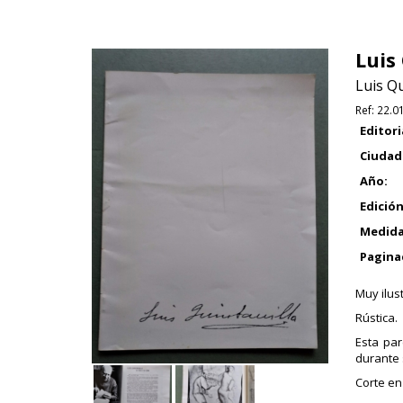
Luis
Luis Qu
Ref:
22.0
Editori
Ciudad
Año:
Edición
Medida
Pagina
Muy ilus
Rústica.
Esta par
durante 
Corte en 