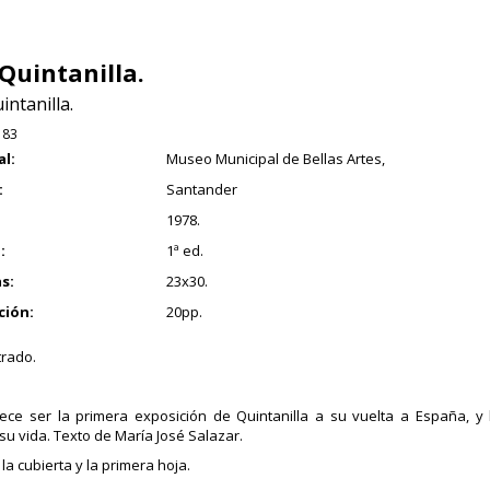
 Quintanilla.
intanilla.
183
al:
Museo Municipal de Bellas Artes,
:
Santander
1978.
:
1ª ed.
s:
23x30.
ción:
20pp.
trado.
ece ser la primera exposición de Quintanilla a su vuelta a España, y 
su vida. Texto de María José Salazar.
la cubierta y la primera hoja.